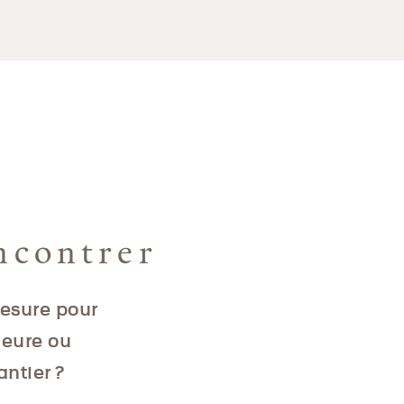
ncontrer
mesure pour
ieure ou
antier ?