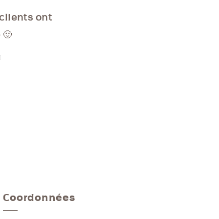
clients ont
 🙂
d
Coordonnées