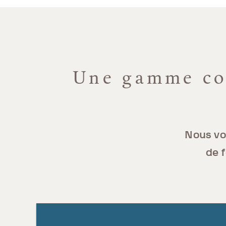
Une gamme com
Nous vo
de f