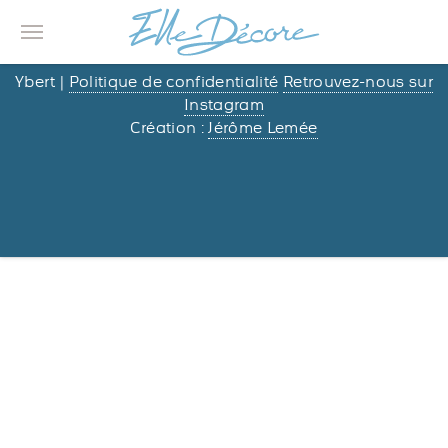
© 2013/2026 –
Elle Décore
– Nathalie & Jean-Étienne
Ybert |
Politique de confidentialité
Retrouvez-nous sur
Instagram
Création :
Jérôme Lemée