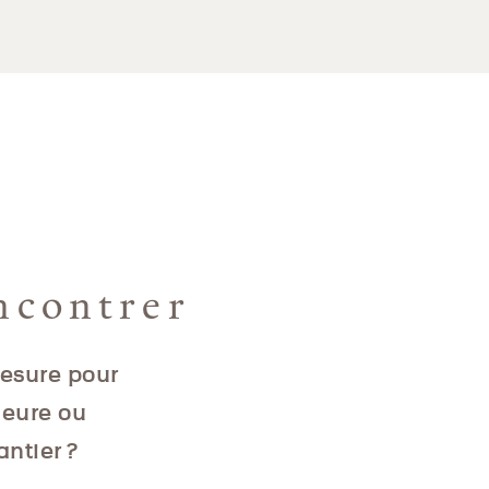
ncontrer
mesure pour
ieure ou
antier ?