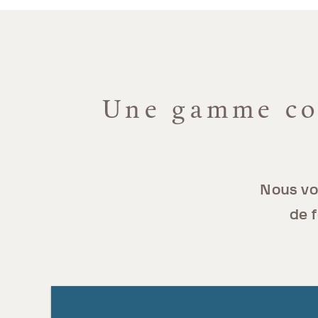
Une gamme com
Nous vo
de f