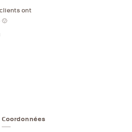
clients ont
 🙂
d
Coordonnées