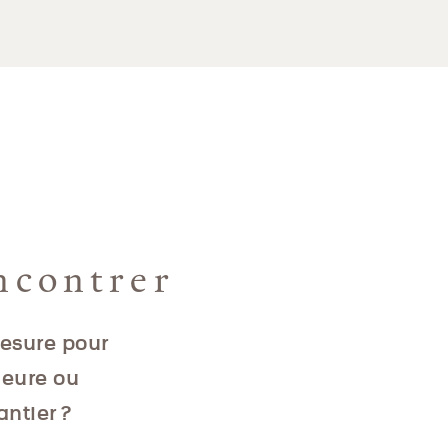
ncontrer
mesure pour
ieure ou
antier ?