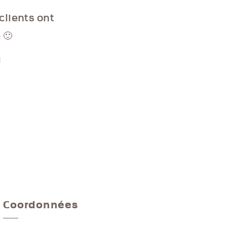
clients ont
 🙂
d
Coordonnées