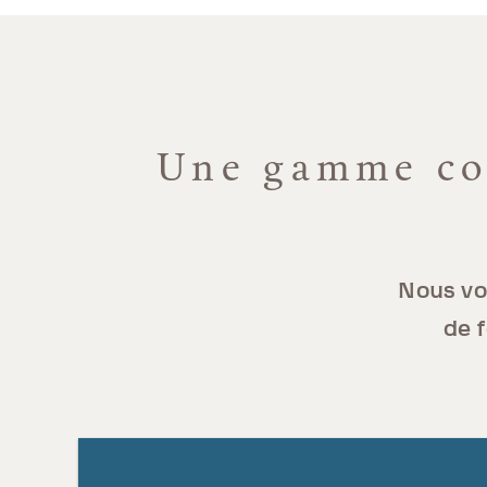
Une gamme com
Nous vo
de f