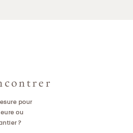
ncontrer
mesure pour
ieure ou
antier ?