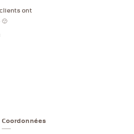
clients ont
 🙂
d
Coordonnées