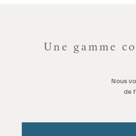
Une gamme com
Nous vo
de f