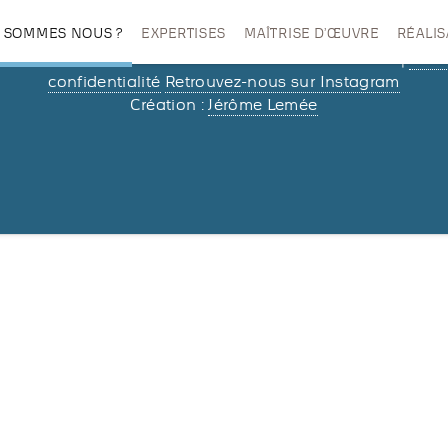
I SOMMES NOUS ?
EXPERTISES
MAÎTRISE D’ŒUVRE
RÉALIS
/2026 –
Elle Décore
– Nathalie & Jean-Étienne Ybert |
Poli
confidentialité
Retrouvez-nous sur Instagram
Création :
Jérôme Lemée