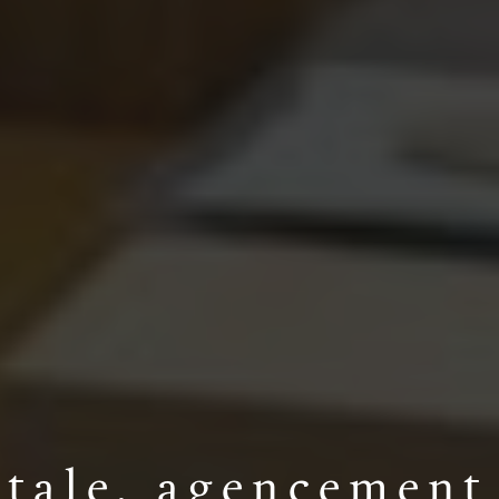
tale, agencement