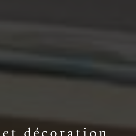
 et décoration