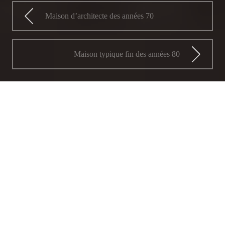
Maison d’architecte des années 70
Maison typique fin des années 80
Décoration "néo-vintage"
En ce qui concerne cette rénovation, les
propriétaires souhaitaient rendre cette résidence
secondaire des années 60 plus confortable. De