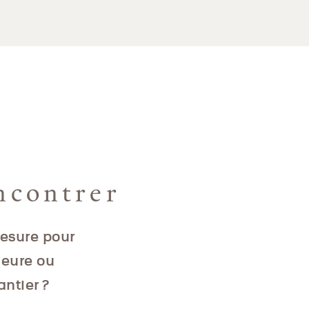
ncontrer
mesure pour
ieure ou
antier ?