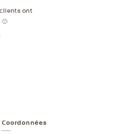
clients ont
 🙂
d
Coordonnées