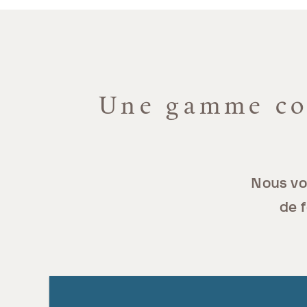
Une gamme com
Nous vo
de f