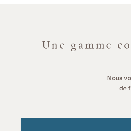
Une gamme com
Nous vo
de f