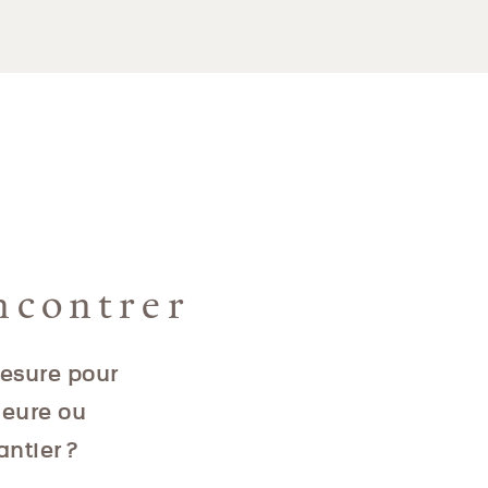
ncontrer
mesure pour
ieure ou
antier ?