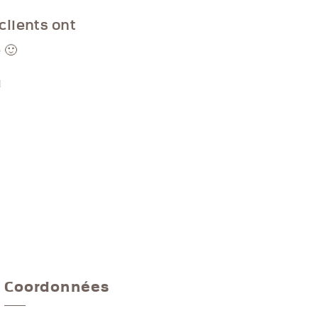
clients ont
 🙂
d
Coordonnées